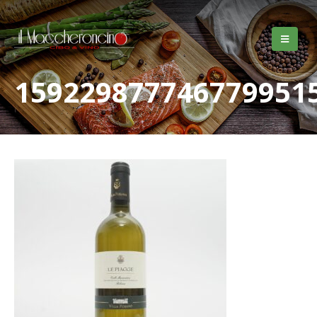
159229877746779951