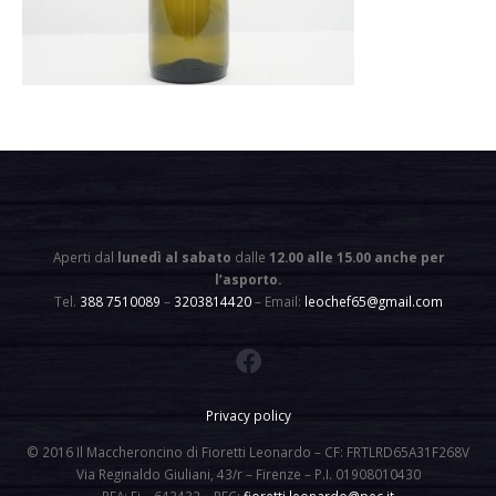
Aperti dal
lunedì al sabato
dalle
12.00 alle 15.00 anche per
l’asporto
.
Tel.
388 7510089
–
3203814420
– Email:
leochef65@gmail.com
Privacy policy
© 2016 Il Maccheroncino di Fioretti Leonardo – CF: FRTLRD65A31F268V
Via Reginaldo Giuliani, 43/r – Firenze – P.I. 01908010430
REA: Fi – 643432 – PEC:
fioretti.leonardo@pec.it