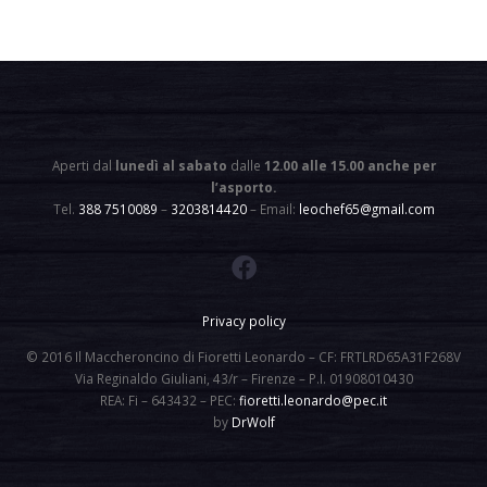
Aperti dal
lunedì al sabato
dalle
12.00 alle 15.00 anche per
l’asporto
.
Tel.
388 7510089
–
3203814420
– Email:
leochef65@gmail.com
Privacy policy
© 2016 Il Maccheroncino di Fioretti Leonardo – CF: FRTLRD65A31F268V
Via Reginaldo Giuliani, 43/r – Firenze – P.I. 01908010430
REA: Fi – 643432 – PEC:
fioretti.leonardo@pec.it
by
DrWolf