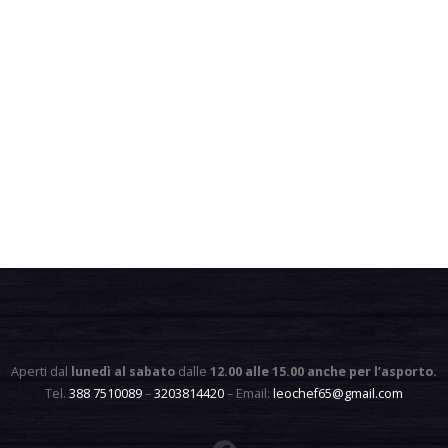
Aperti dal
lunedì al sabato
dalle
12.00 alle 15.00 anche per l’asporto
.
Tel.
388 7510089
–
3203814420
– Email:
leochef65@gmail.com