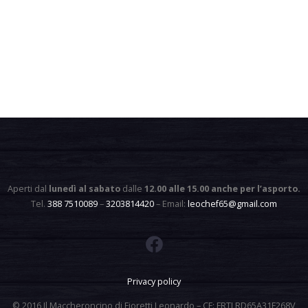
Aperti dal
lunedì al sabato
dalle
12.00 alle 15.00 anche per l’asporto
.
Tel.
388 7510089
–
3203814420
– Email:
leochef65@gmail.com
Privacy policy
© 2016 Il Maccheroncino di Fioretti Leonardo – CF: FRTLRD65A31F268V