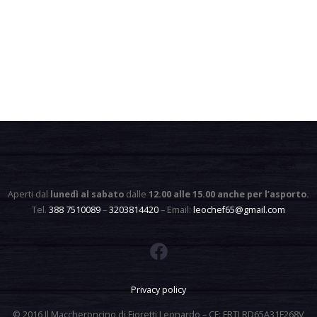
Aperti dal
lunedì al sabato
dalle
12.00 alle 15.00 anche per l’asporto
.
Tel.
388 7510089
–
3203814420
– Email:
leochef65@gmail.com
Privacy policy
© 2016 Il Maccheroncino di Fioretti Leonardo – CF: FRTLRD65A31F268V