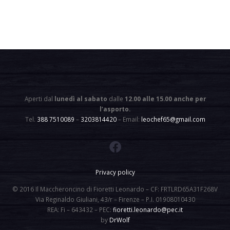
Aperti dal
lunedì al sabato
dalle
12.00 alle 15.00 anche per
l’asporto
.
Tel.
388 7510089
–
3203814420
– Email:
leochef65@gmail.com
Privacy policy
© 2016 Il Maccheroncino di Fioretti Leonardo – CF: FRTLRD65A31F268V
Via Reginaldo Giuliani, 43/r – Firenze – P.I. 01908010430
REA: Fi – 643432 – PEC:
fioretti.leonardo@pec.it
by
DrWolf