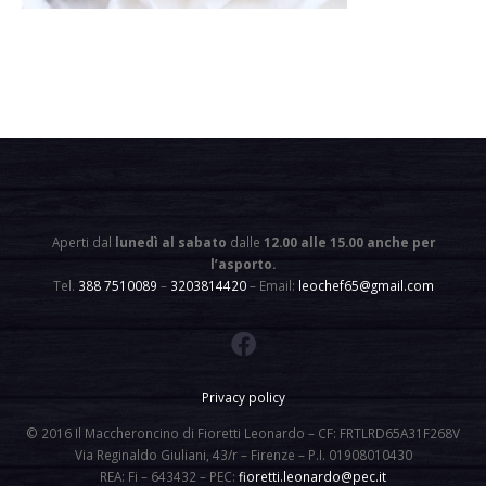
Aperti dal
lunedì al sabato
dalle
12.00 alle 15.00 anche per
l’asporto
.
Tel.
388 7510089
–
3203814420
– Email:
leochef65@gmail.com
Privacy policy
© 2016 Il Maccheroncino di Fioretti Leonardo – CF: FRTLRD65A31F268V
Via Reginaldo Giuliani, 43/r – Firenze – P.I. 01908010430
REA: Fi – 643432 – PEC:
fioretti.leonardo@pec.it