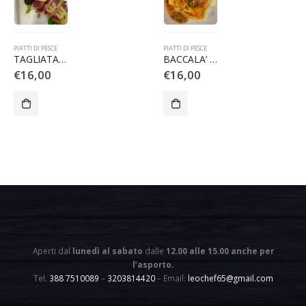
PIATTI DI PESCE
PIATTI DI PESCE
TAGLIATA DI TONNO
BACCALA’ CON PURE
€
16,00
€
16,00
Aperti dal
lunedì al sabato
dalle
12.00 alle 15.00 anche per
l’asporto
.
Tel.
388 7510089
–
3203814420
– Email:
leochef65@gmail.com