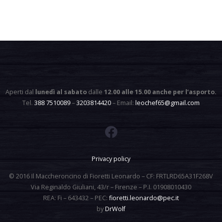
Aperti dal
lunedì al sabato
dalle
12.00 alle 15.00 anche per l’asporto
.
Tel.
388 7510089
–
3203814420
– Email:
leochef65@gmail.com
Privacy policy
© 2016 Il Maccheroncino di Fioretti Leonardo – CF: FRTLRD65A31F268V
Via Reginaldo Giuliani, 43/r – Firenze – P.I. 01908010430
REA: Fi – 643432 – PEC:
fioretti.leonardo@pec.it
by
DrWolf