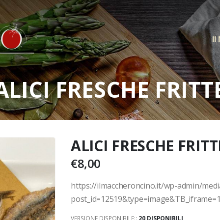
Il
ALICI FRESCHE FRITT
ALICI FRESCHE FRITT
€
8,00
https://ilmaccheroncino.it/wp-admin/med
post_id=12519&type=image&TB_iframe=
VERSIONE DISPONIBILE::
20 DISPONIBILI