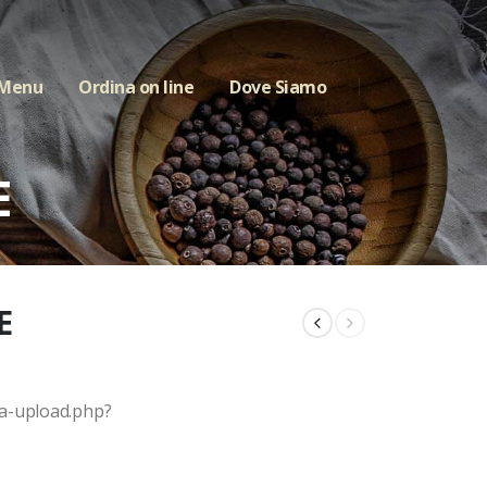
 Menu
Ordina on line
Dove Siamo
E
E
ia-upload.php?
1