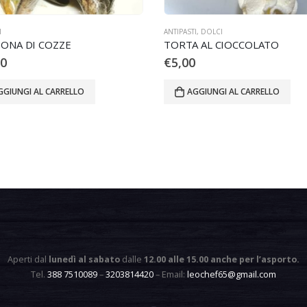
I
ANTIPASTI
,
DOLCI
ONA DI COZZE
TORTA AL CIOCCOLATO
00
€
5,00
GGIUNGI AL CARRELLO
AGGIUNGI AL CARRELLO
Aperti dal
lunedì al sabato
dalle
12.00 alle 15.00 anche per l’asporto
.
Tel.
388 7510089
–
3203814420
– Email:
leochef65@gmail.com