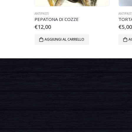
ANTIPASTI
ANTIPAST
PEPATONA DI COZZE
TORTA
€
12,00
€
5,00
AGGIUNGI AL CARRELLO
A