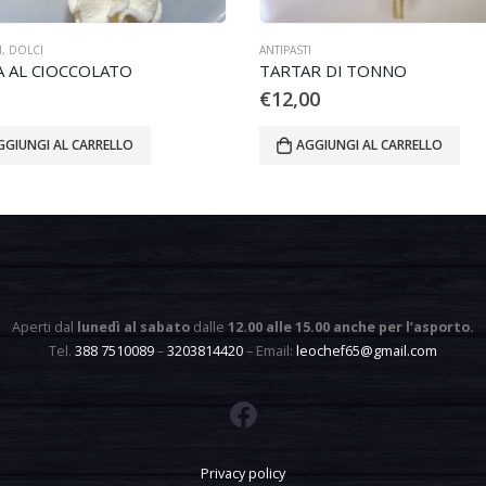
I
,
DOLCI
ANTIPASTI
 AL CIOCCOLATO
TARTAR DI TONNO
€
12,00
GGIUNGI AL CARRELLO
AGGIUNGI AL CARRELLO
Aperti dal
lunedì al sabato
dalle
12.00 alle 15.00 anche per l’asporto
.
Tel.
388 7510089
–
3203814420
– Email:
leochef65@gmail.com
Privacy policy